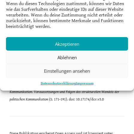
Wenn du diesen Technologien zustimmst, können wir Daten
wie das Surfverhalten oder eindeutige IDs auf dieser Website
Björn Klein, M.A.
ist wissenschaftlicher Mitarbeiter am Institut für
verarbeiten. Wenn du deine Zustimmung nicht erteilst oder
Sozialwissenschaften der Heinrich-Heine-Universität Düsseldorf
zurückziehst, können bestimmte Merkmale und Funktionen
beeinträchtigt werden.
Prof. Dr. Olaf Jandura
ist Professor für Kommunikations- und
Medienwissenschaft am Institut für Sozialwissenschaften der Heinrich-
Heine-Universität Düsseldorf
Akzeptieren
Ablehnen
Einstellungen ansehen
Klein, B., & Jandura, O. (2016). Einlüsse auf die Prognosegüte von
Datenschutzerklärung
Impressum
Online-Wahlbörsen. In P. Henn & D. Frieß (Hrsg.),
Politische Online-
Kommunikation. Voraussetzungen und Folgen des strukturellen Wandels der
politischen Kommunikation
(S. 171-191). doi: 10.17174/dcr.v3.8
Diese Publikation erscheint Open Access und ist lizensiert unter